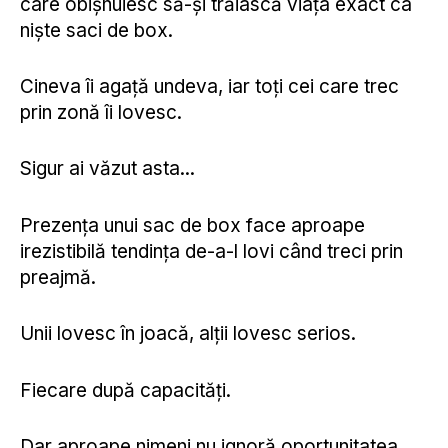
care obișnuiesc să-și trăiască viața exact ca
niște saci de box.
Cineva îi agață undeva, iar toți cei care trec
prin zonă îi lovesc.
Sigur ai văzut asta...
Prezența unui sac de box face aproape
irezistibilă tendința de-a-l lovi când treci prin
preajmă.
Unii lovesc în joacă, alții lovesc serios.
Fiecare după capacități.
Dar aproape nimeni nu ignoră oportunitatea