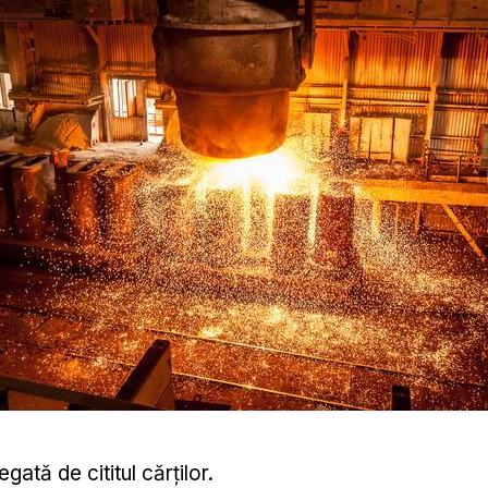
egată de cititul cărților.