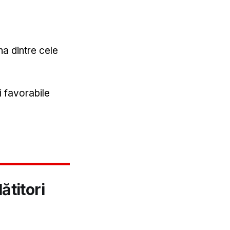
na dintre cele
ii favorabile
ătitori