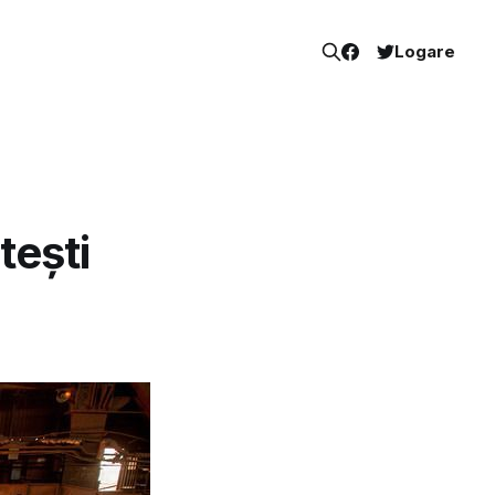
Logare
tești