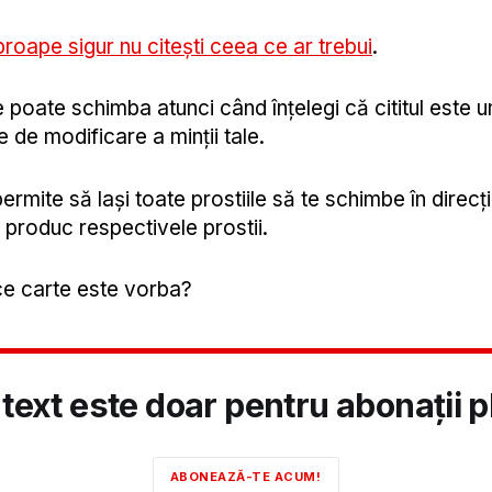
roape sigur nu citești ceea ce ar trebui
.
poate schimba atunci când înțelegi că cititul este u
 de modificare a minții tale.
 permite să lași toate prostiile să te schimbe în direcț
 produc respectivele prostii.
 ce carte este vorba?
text este doar pentru abonații pl
ABONEAZĂ-TE ACUM!