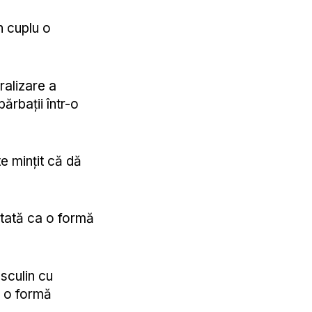
n cuplu o
ralizare a
bărbații într-o
te mințit că dă
ntată ca o formă
sculin cu
e o formă