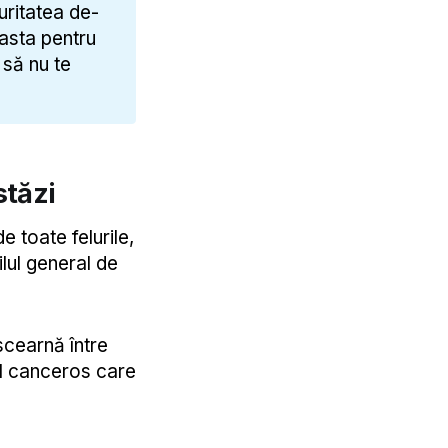
uritatea de-
 asta pentru
 să nu te
stăzi
e toate felurile,
ilul general de
scearnă între
ul canceros care