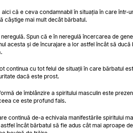
 aici că e ceva condamnabil în situația în care într-u
ă câștige mai mult decât bărbatul.
n neregulă. Spun că e în neregulă încercarea de gene
enul acesta și de încurajare a lor astfel încât să ducă 
.
t continua cu tot felul de situații în care bărbatul es
itate dacă este prost.
 formă de îmblânzire a spiritului masculin este preze
ceea ce este profund fals.
re continuă de-a echivala manifestările spiritului ma
e, astfel încât bărbatul să fie adus cât mai aproape d