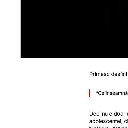
Primesc des înt
“Ce înseamnă 
Deci nu e doar u
adolescenței, c