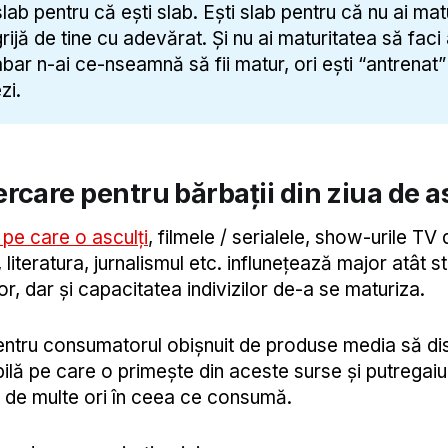
slab pentru că ești slab. Ești slab pentru că nu ai mat
rijă de tine cu adevărat. Și nu ai maturitatea să faci
abar n-ai ce-nseamnă să fii matur, ori ești “antrenat”
zi.
rcare pentru bărbații din ziua de a
pe care o asculți
, filmele / serialele, show-urile TV d
 literatura, jurnalismul etc. influnețează major atât st
lor, dar și capacitatea indivizilor de-a se maturiza.
entru consumatorul obișnuit de produse media să di
bilă pe care o primește din aceste surse și putregai
 de multe ori în ceea ce consumă.