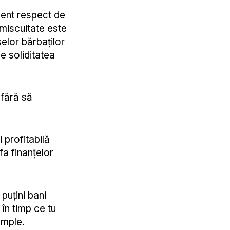
ient respect de
omiscuitate este
lor bărbaților
 soliditatea
 fără să
 profitabilă
fa finanțelor
puțini bani
 în timp ce tu
âmple.