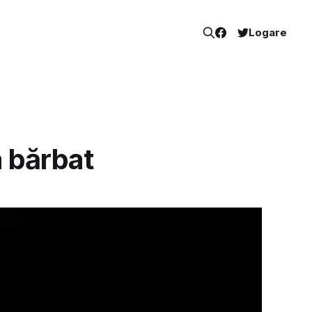
Logare
a bărbat