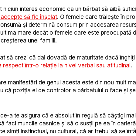
t niciun interes economic ca un bărbat să aibă sufic
 accepte să fie înșelat
. O femeie care trăiește în pr
consumă și determină consum prin accesarea resurse
ult ma mare decât o femeie care este preocupată de
e creșterea unei familii.
at să crezi că dai dovadă de maturitate dacă înghiți
e respect într-o relație la nivel verbal sau atitudinal
.
re manifestări de genul acesta este din nou mult mai
că poziția ei de controlor a bărbatului o face și șe
e-a te asigura că e absolut în regulă să câștigi mai 
să faci muncile casnice și să o susții pe ea în carieră
e simți instinctual, nu cultural, că ar trebui să se înt