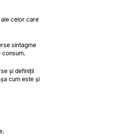
 ale celor care
erse sintagme
de consum.
e și definiții
așa cum este și
e.