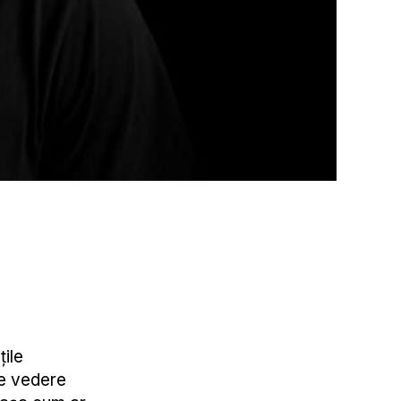
țile
de vedere