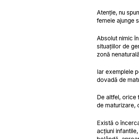
Atenție, nu spun
femeie ajunge s
Absolut nimic î
situațiilor de g
zonă nenaturală
Iar exemplele po
dovadă de matur
De altfel, orice
de maturizare, 
Există o încerca
acțiuni infantil