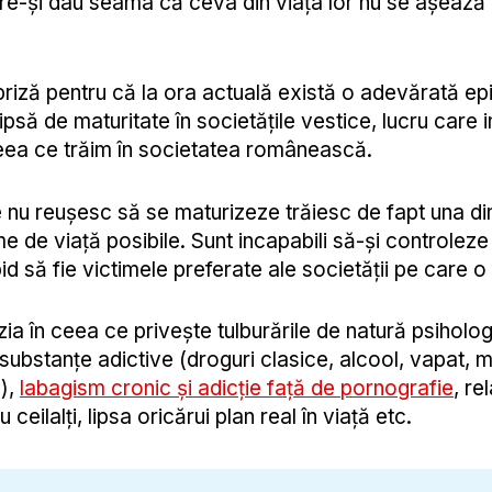
are-și dau seama că ceva din viața lor nu se așează
priză pentru că la ora actuală există o adevărată e
 lipsă de maturitate în societățile vestice, lucru care 
eea ce trăim în societatea românească.
re nu reușesc să se maturizeze trăiesc de fapt una di
e de viață posibile. Sunt incapabili să-și controleze 
id să fie victimele preferate ale societății pe care 
zia în ceea ce privește tulburările de natură psiholog
ubstanțe adictive (droguri clasice, alcool, vapat,
e),
labagism cronic și adicție față de pornografie
, rel
eilalți, lipsa oricărui plan real în viață etc.