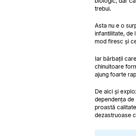
biologic, dar c
trebui.
Asta nu e o sur
infantilitate, de
mod firesc și c
Iar bărbații ca
chinuitoare form
ajung foarte rap
De aici și explo
dependența de s
proastă calitat
dezastruoase cu c