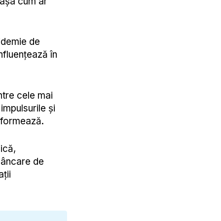
 așa cum ar
pidemie de
influențează în
ntre cele mai
impulsurile și
o formează.
ică,
 mâncare de
ații