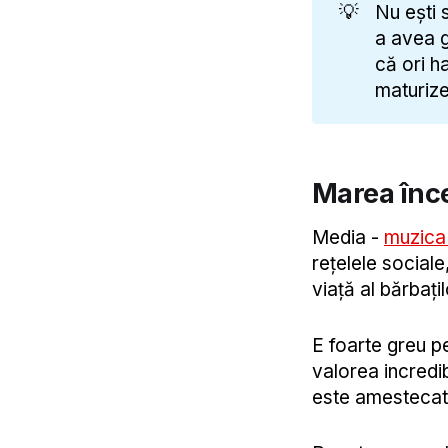
💡
Nu ești 
a avea g
că ori h
maturize
Marea înce
Media -
muzica 
rețelele sociale,
viață al bărbați
E foarte greu p
valorea incredi
este amestecat