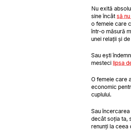
Nu exită absolu
sine încât
să nu
o femeie care 
într-o măsură m
unei relații și d
Sau ești îndemn
mesteci
lipsa d
O femeie care a
economic pentru 
cuplului.
Sau încercarea d
decât soția ta, 
renunți la ceea c