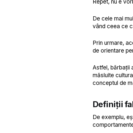
Repet, nu e vor
De cele mai mul
vând ceea ce c
Prin urmare, ac
de orientare pen
Astfel, bărbații
măsluite cultur
conceptul de ma
Definiții f
De exemplu, ești
comportamente i