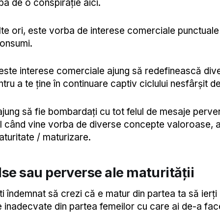
ba de o conspirație aici.
te ori, este vorba de interese comerciale punctuale
onsumi.
este interese comerciale ajung să redefinească div
tru a te ține în continuare captiv ciclului nesfârșit 
 ajung să fie bombardați cu tot felul de mesaje pervers
al când vine vorba de diverse concepte valoroase, 
turitate / maturizare.
alse sau perverse ale maturității
 îndemnat să crezi că e matur din partea ta să ierți
nadecvate din partea femeilor cu care ai de-a fac